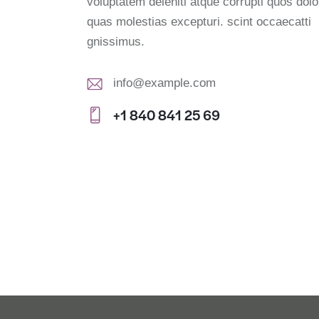
voluptatem deleniti atque corrupti quos dolo
quas molestias excepturi. scint occaecatti
gnissimus.
info@example.com
E-
+1 840 841 25 69
m
Ph
ail:
on
e: