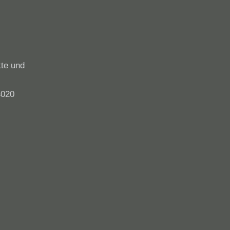
kte und
4020